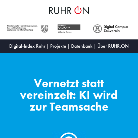
Digital-Index Ruhr
|
Projekte
|
Datenbank
|
Über RUHR.ON
Vernetzt statt
vereinzelt: KI wird
zur Teamsache