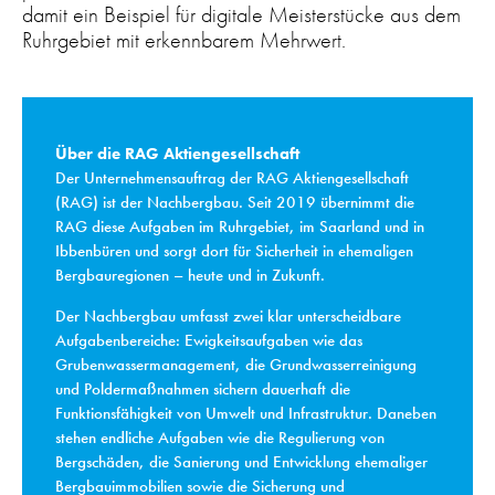
damit ein Beispiel für digitale Meisterstücke aus dem
Ruhrgebiet mit erkennbarem Mehrwert.
Über die RAG Aktiengesellschaft
Der Unternehmensauftrag der RAG Aktiengesellschaft
(RAG) ist der Nachbergbau. Seit 2019 übernimmt die
RAG diese Aufgaben im Ruhrgebiet, im Saarland und in
Ibbenbüren und sorgt dort für Sicherheit in ehemaligen
Bergbauregionen – heute und in Zukunft.
Der Nachbergbau umfasst zwei klar unterscheidbare
Aufgabenbereiche: Ewigkeitsaufgaben wie das
Grubenwassermanagement, die Grundwasserreinigung
und Poldermaßnahmen sichern dauerhaft die
Funktionsfähigkeit von Umwelt und Infrastruktur. Daneben
stehen endliche Aufgaben wie die Regulierung von
Bergschäden, die Sanierung und Entwicklung ehemaliger
Bergbauimmobilien sowie die Sicherung und