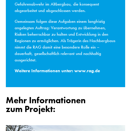
Gefahrenabwehr im Altbergbau, die konsequent
abgearbeitet und abgeschlossen werden.
Gemeinsam folgen diese Aufgaben einem langfristig
angelegten Auftrag: Verantwortung zu übernehmen,
Risiken beherrschbar zu halten und Entwicklung in den
Regionen zu ermöglichen. Als Trägerin des Nachbergbaus
nimmt die RAG damit eine besondere Rolle ein –
dauerhaft, gesellschaftlich relevant und nachhaltig
ausgerichtet.
Weitere Informationen unter:
www.rag.de
Mehr Informationen
zum Projekt: