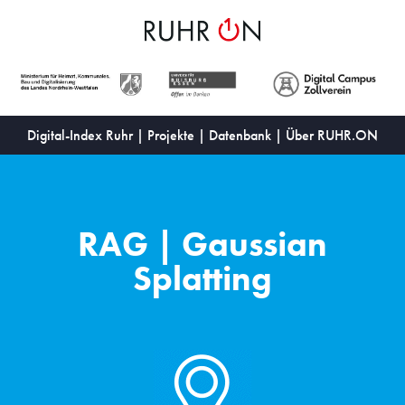
Digital-Index Ruhr
|
Projekte
|
Datenbank
|
Über RUHR.ON
RAG | Gaussian
Splatting